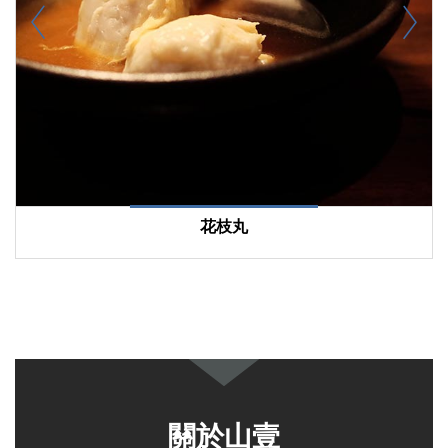
花枝丸
關於山壹