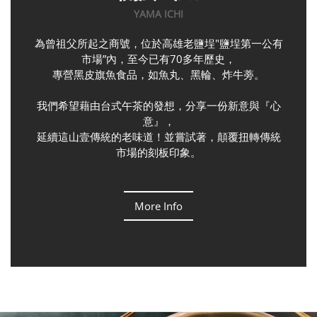
YAMA ICHI
為曾祖父所起之商號，位於高雄老鹽埕"鹽埕第一公有
市場”內，至今已有70多年歷史，
專營黑皮旗魚食品，如魚丸、黑輪、炸牛蒡。
我們希望藉由台式午茶的發想，分享一份新意與『心
意』，
延續這山壹傳統的老味道！並嘗試著，顛覆扭轉傳統
市場的刻板印象。
More Info