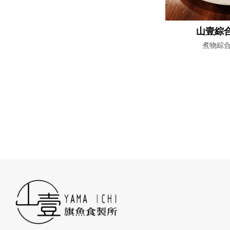
山壹綜
煮物綜