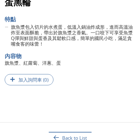
蛋黑輪
特點
旗魚漿包入切片的水煮蛋，低溫入鍋油炸成形，進而高溫油
炸至表面酥脆，帶出於旗魚漿之香氣。一口咬下可享受魚漿
Q彈與鮮甜與蛋香及其鬆軟口感，簡單的國民小吃，滿足貪
嘴食客的味蕾！
內容物
旗魚漿、紅蘿蔔、洋蔥、蛋
加入詢問車 (0)
Back to List