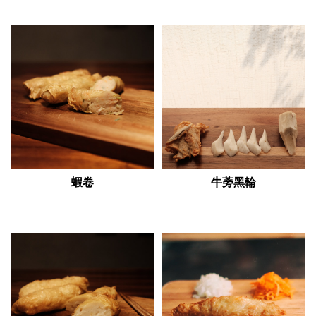
蝦卷
牛蒡黑輪