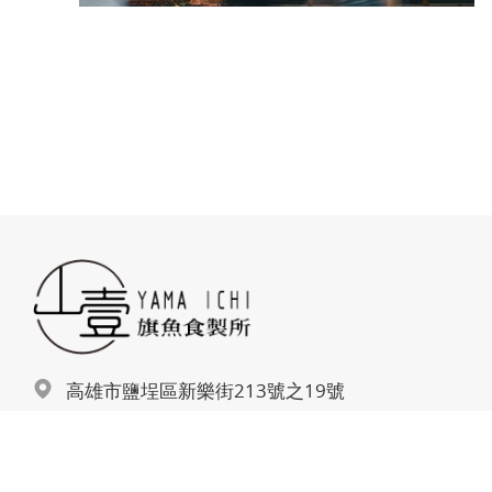
高雄市鹽埕區新樂街213號之19號
專營旗魚小吃，如魚丸、黑輪、炸牛蒡。