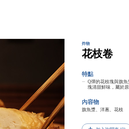
炸物
花枝卷
特點
Q彈的花枝塊與旗魚
塊清甜鮮味，屬於原
內容物
旗魚漿、洋蔥、花枝